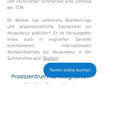
und chronischer Schmerzen eine Domäne
der TCM.
Dr. Bäcker hat zahlreiche Buchbeiträge
und wissenschaftliche Fachartikel zur
Akupunktur publiziert. Er ist Herausgeber
eines auch in englischer Sprache
erschienenen, internationalen
Standardwerkes zur Akupunktur in der
Schmerztherapie (
Bücher
).
Termin online buchen
Praxiszentrum für Integrative
Medizin Düsseldorf
Dr. med. Marcus Bäcker
& Angela Althaus, Roland
Jajonek, Esra Kücüksarioglan
(angest. Ärzte)
Benrather Schlossallee 105,