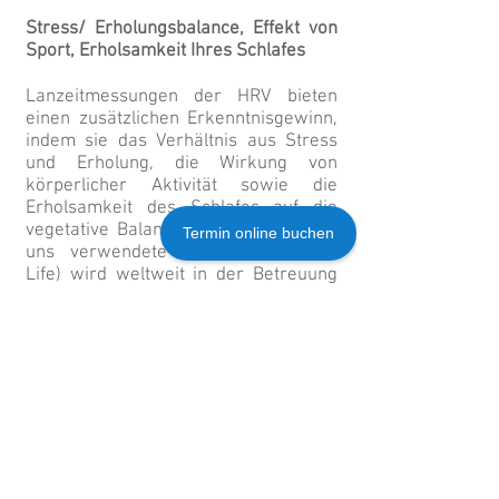
Stress/ Erholungsbalance, Effekt von
Sport, Erholsamkeit Ihres Schlafes
Lanzeitmessungen der HRV bieten
einen zusätzlichen Erkenntnisgewinn,
indem sie das Verhältnis aus Stress
und Erholung, die Wirkung von
körperlicher Aktivität sowie die
Erholsamkeit des Schlafes auf die
vegetative Balance abbilden. Das von
Termin online buchen
uns verwendete System (Firstbeat
Life) wird weltweit in der Betreuung
von Leistungssportlern zur
Traininssteuerung und
Leistungsoptimierung verwendet. Es
bietet darüber hinaus für jeden
Menschen die Möglichkeit die
Auswirkungen von
Lebenstilveränderungen auf die
vegetative Regulation objektiv
nachzuvollziehen und daraus
unmittelbar zu lernen.