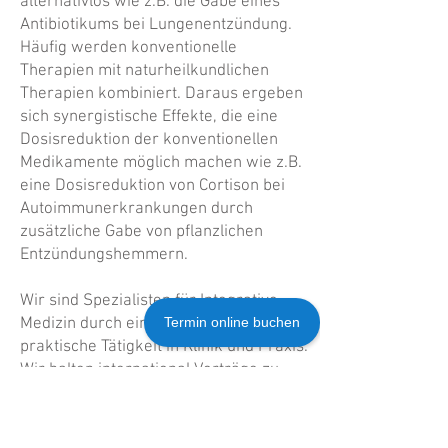
alternativlos wie z.B. die Gabe eines
Antibiotikums bei Lungenentzündung.
Häufig werden konventionelle
Therapien mit naturheilkundlichen
Therapien kombiniert. Daraus ergeben
sich synergistische Effekte, die eine
Dosisreduktion der konventionellen
Medikamente möglich machen wie z.B.
eine Dosisreduktion von Cortison bei
Autoimmunerkrankungen durch
zusätzliche Gabe von pflanzlichen
Entzündungshemmern.
Wir sind Spezialisten für Integrative
Medizin durch eine langjährige
Termin online buchen
praktische Tätigkeit in Klinik und Praxis.
Wir halten international Vorträge zu
diesem Thema und haben einige
Bücher
und wissenschaftliche Arbeiten
zur Integrativen Medizin veröffentlicht.