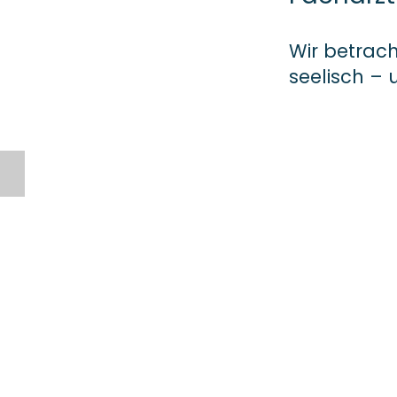
Wir betrac
seelisch –
Was ist Integrative Medizin ?